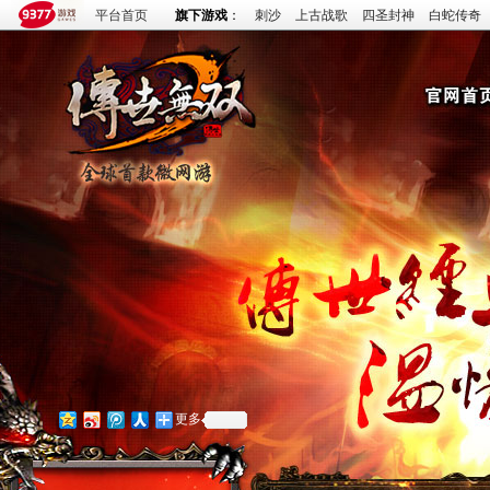
平台首页
旗下游戏
：
刺沙
上古战歌
四圣封神
白蛇传奇
更多