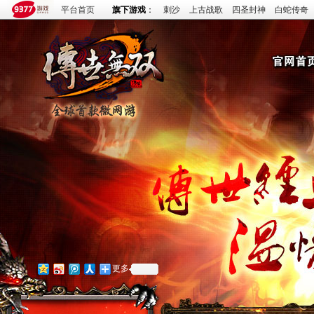
平台首页
旗下游戏
：
刺沙
上古战歌
四圣封神
白蛇传奇
更多