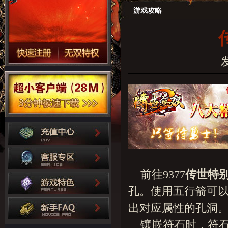
游戏攻略
发
前往9377
传世特
孔。使用五行箭可
出对应属性的孔洞
镶嵌符石时，符石