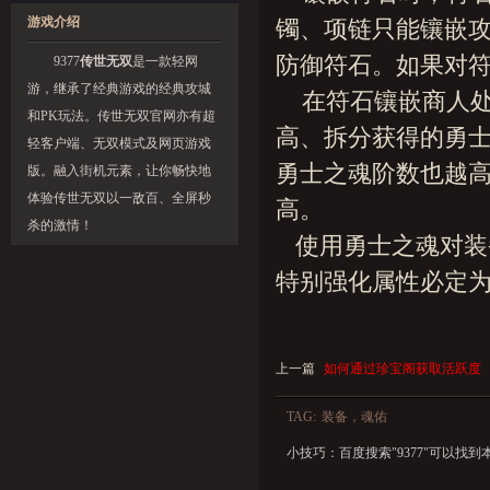
游戏介绍
镯、项链只能镶嵌
防御符石。如果对
9377
传世无双
是一款轻网
游，继承了经典游戏的经典攻城
在符石镶嵌商人处
和PK玩法。传世无双官网亦有超
高、拆分获得的勇
轻客户端、无双模式及网页游戏
勇士之魂阶数也越
版。融入街机元素，让你畅快地
体验传世无双以一敌百、全屏秒
高。
杀的激情！
使用勇士之魂对装
特别强化属性必定为
上一篇
如何通过珍宝阁获取活跃度
TAG:
装备，魂佑
小技巧：百度搜索"
9377
"可以找到