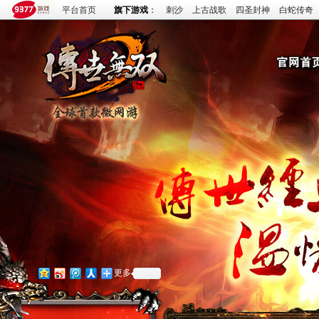
平台首页
旗下游戏
：
刺沙
上古战歌
四圣封神
白蛇传奇
更多