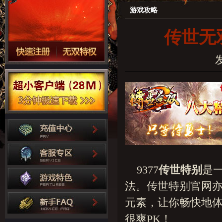
游戏攻略
传世无双
发
9377
传世特别
是
法。传世特别官网
元素，让你畅快地
很爽PK！