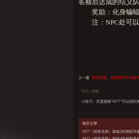
名额后达成的结义
奖励：化身蝙蝠、
注：NPC处可以查
上一篇
双倍经验、超高爆率引领新
TAG:
活动
小技巧：百度搜索"
9377
"可以找到
相关文章
9377《传世无双》双线2区精彩开
9377《传世无双》双线4区精彩系