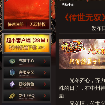
活动中心
《传世无双
发布日期
兄弟齐心，齐力断
殊的日子，在中州神
励!
兄弟情，传世义，