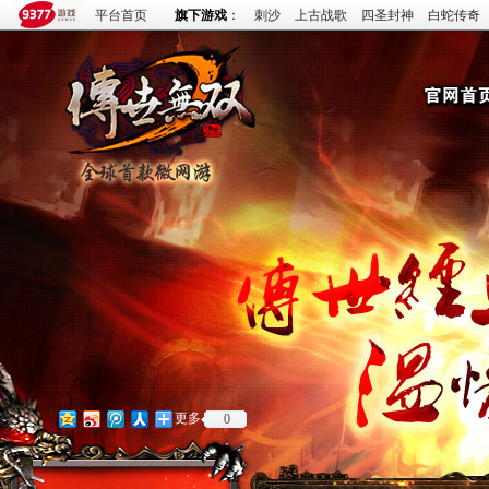
平台首页
旗下游戏
：
刺沙
上古战歌
四圣封神
白蛇传奇
更多
0