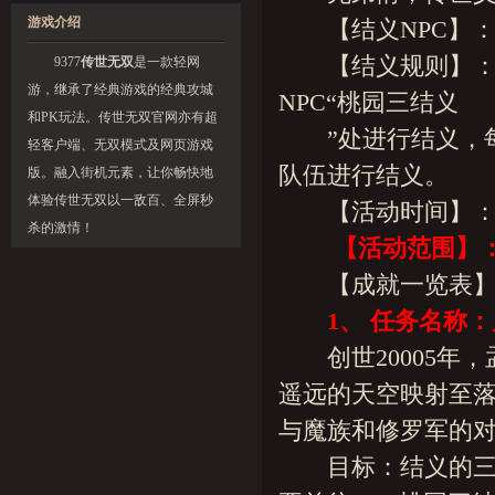
游戏介绍
【结义NPC】：
【结义规则】：玩
9377
传世无双
是一款轻网
游，继承了经典游戏的经典攻城
NPC“桃园三结义
和PK玩法。传世无双官网亦有超
”处进行结义，每
轻客户端、无双模式及网页游戏
队伍进行结义。
版。融入街机元素，让你畅快地
体验传世无双以一敌百、全屏秒
【活动时间】：2012
杀的激情！
【活动范围】
【成就一览表】
1、 任务名称
创世20005年，
遥远的天空映射至
与魔族和修罗军的对
目标：结义的三位