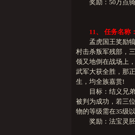
奖励：50万点骑
11、 任务名
孟虎国王奖励犒赏
村击杀叛军残部，
领又地倒在战场上，
武军大获全胜，那正
生，均全族嘉赏!
目标：结义兄弟中
被判为成功，若三位
物的等级需在35级以
奖励：法宝灵胚(玄