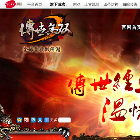
平台首页
旗下游戏
：
刺沙
上古战歌
四圣封神
白蛇传奇
更多