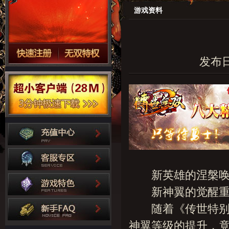
游戏资料
发布日期
新英雄的涅槃唤醒
新神翼的觉醒重塑
随着《
传世特
神翼等级的提升，