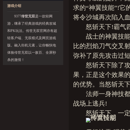
游戏介绍
求的“神翼技能”!
将令沙城再次陷入血
9377
传世无双
是一款轻网
游，继承了经典游戏的经典攻城
怒斩天下!霸气
和PK玩法。传世无双官网亦有超
战士的神翼技能名
轻客户端、无双模式及网页游戏
比的烈焰刀气交叉射
版。融入街机元素，让你畅快地
体验传世无双以一敌百、全屏秒
弥补了原先攻击过
杀的激情！
怒斩天下除了攻击
果，正是这个效果
的优势。当怒斩天
法师一身神技都源
战场上逃兵!
怒斩天下，一定乾