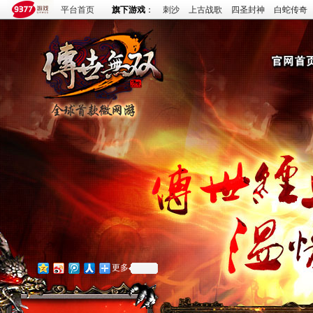
平台首页
旗下游戏
：
刺沙
上古战歌
四圣封神
白蛇传奇
更多