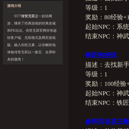
游戏介绍
等级：1
奖励：80经验+15
9377
传世无双
是一款轻网
游，继承了经典游戏的经典攻城
起始NPC：系
和PK玩法。传世无双官网亦有超
结束NPC：神武
轻客户端、无双模式及网页游戏
版。融入街机元素，让你畅快地
体验传世无双以一敌百、全屏秒
铁匠的担忧
杀的激情！
描述：去找新手村
等级：1
奖励：100经验+1
起始NPC：神武
结束NPC：铁
参拜百谷圣王雕