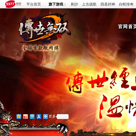
平台首页
旗下游戏
：
刺沙
上古战歌
四圣封神
白蛇传奇
更多